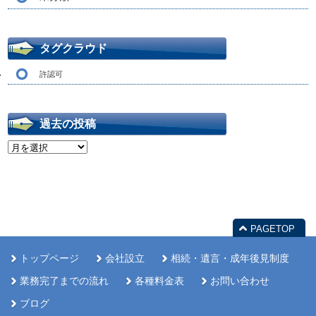
タグクラウド
許認可
過去の投稿
過
去
の
投
稿
PAGETOP
トップページ
会社設立
相続・遺言・成年後見制度
業務完了までの流れ
各種料金表
お問い合わせ
ブログ