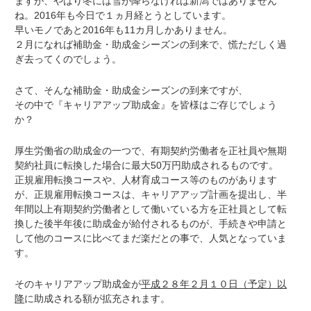
ますが、やはり冬には雪が降らなければ新潟ではありません
ね。2016年も今日で１ヵ月経とうとしています。
早いモノであと2016年も11カ月しかありません。
２月になれば補助金・助成金シーズンの到来で、慌ただしく過
ぎ去ってくのでしょう。
さて、そんな補助金・助成金シーズンの到来ですが、
その中で
『キャリアアップ助成金』
を皆様はご存じでしょう
か？
厚生労働省の助成金の一つで、有期契約労働者を正社員や無期
契約社員に転換した場合に最大50万円助成されるものです。
正規雇用転換コースや、人材育成コース等のものがあります
が、正規雇用転換コースは、キャリアアップ計画を提出し、半
年間以上有期契約労働者として働いている方を正社員として転
換した後半年後に助成金が給付されるものが、手続きや申請と
して他のコースに比べてまだ楽だとの事で、人気となっていま
す。
そのキャリアアップ助成金が
平成２８年２月１０日（予定）以
降
に助成される額が拡充されます。