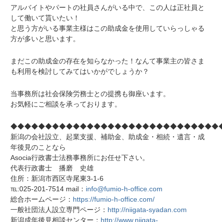
アルバイトやパートの社員さんがいる中で、この人は正社員と
して働いて貰いたい！
と思う方がいる事業主様はこの助成金を使用していらっしゃる
方が多いと思います。
まだこの助成金の存在を知らなかった！なんて事業主の皆さま
も利用を検討してみてはいかがでしょうか？
当事務所は社会保険労務士との提携も御座います。
お気軽にご相談を承っております。
◆◆◆◆◆◆◆◆◆◆◆◆◆◆◆◆◆◆◆◆◆◆◆◆◆◆◆◆◆◆
新潟の会社設立、起業支援、補助金、助成金・相続・遺言・成
年後見のことなら
Asocia行政書士法務事務所にお任せ下さい。
代表行政書士 播磨 史雄
住所：新潟市西区寺尾東3-1-6
℡:025-201-7514 mail：
info@fumio-h-office.com
総合ホームページ：
https://fumio-h-office.com/
一般社団法人設立専門ページ：
http://niigata-syadan.com
新潟成年後見相談センター：
http://www.niigata-