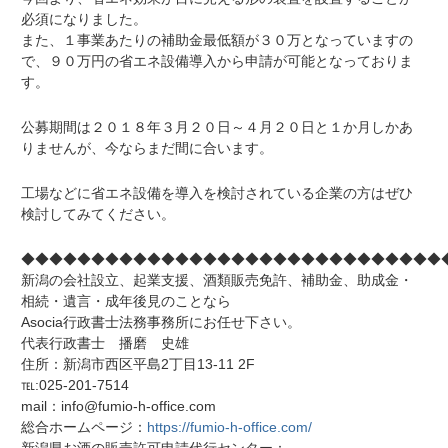
必須になりました。
また、１事業あたりの補助金最低額が３０万となっていますの
で、９０万円の省エネ設備導入から申請が可能となっておりま
す。
公募期間は２０１８年３月２０日～４月２０日と１か月しかあ
りませんが、今ならまだ間に合います。
工場などに省エネ設備を導入を検討されている企業の方はぜひ
検討してみてください。
◆◆◆◆◆◆◆◆◆◆◆◆◆◆◆◆◆◆◆◆◆◆◆◆◆◆◆◆◆◆
新潟の会社設立、起業支援、酒類販売免許、補助金、助成金・
相続・遺言・成年後見のことなら
Asocia行政書士法務事務所にお任せ下さい。
代表行政書士 播磨 史雄
住所：新潟市西区平島2丁目13-11 2F
℡:025-201-7514
mail：info@fumio-h-office.com
総合ホームページ：
https://fumio-h-office.com/