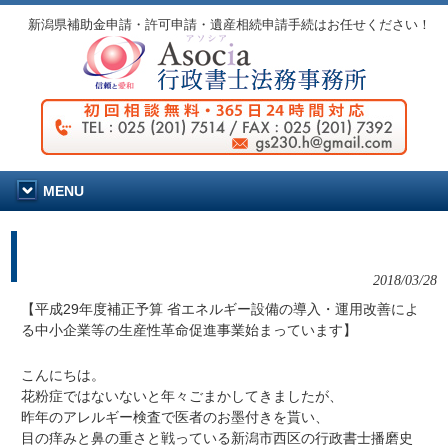
新潟県補助金申請・許可申請・遺産相続申請手続はお任せください！
MENU
【平成29年度補正予算 省エネルギー設備の導入・運
用改善による中小企業等の生産性革命促進事業始まっ
ています】
2018/03/28
【平成29年度補正予算 省エネルギー設備の導入・運用改善によ
る中小企業等の生産性革命促進事業始まっています】
こんにちは。
花粉症ではないないと年々ごまかしてきましたが、
昨年のアレルギー検査で医者のお墨付きを貰い、
目の痒みと鼻の重さと戦っている新潟市西区の行政書士播磨史