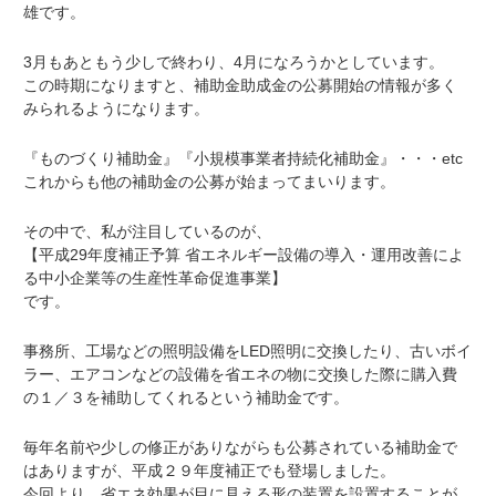
雄です。
3月もあともう少しで終わり、4月になろうかとしています。
この時期になりますと、補助金助成金の公募開始の情報が多く
みられるようになります。
『ものづくり補助金』『小規模事業者持続化補助金』・・・etc
これからも他の補助金の公募が始まってまいります。
その中で、私が注目しているのが、
【平成29年度補正予算 省エネルギー設備の導入・運用改善によ
る中小企業等の生産性革命促進事業】
です。
事務所、工場などの照明設備をLED照明に交換したり、古いボイ
ラー、エアコンなどの設備を省エネの物に交換した際に購入費
の１／３を補助してくれるという補助金です。
毎年名前や少しの修正がありながらも公募されている補助金で
はありますが、平成２９年度補正でも登場しました。
今回より、省エネ効果が目に見える形の装置を設置することが