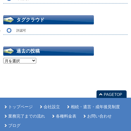
タグクラウド
許認可
過去の投稿
過
去
の
投
稿
PAGETOP
トップページ
会社設立
相続・遺言・成年後見制度
業務完了までの流れ
各種料金表
お問い合わせ
ブログ