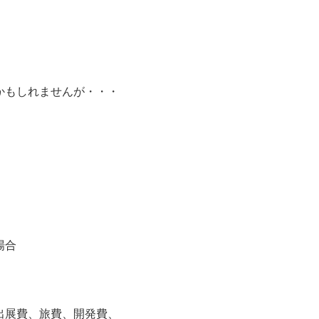
かもしれませんが・・・
場合
出展費、旅費、開発費、