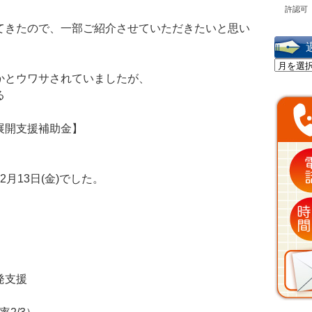
許認可
てきたので、一部ご紹介させていただきたいと思い
過
去
かとウワサされていましたが、
の
投
る
稿
展開支援補助金】
月13日(金)でした。
発支援