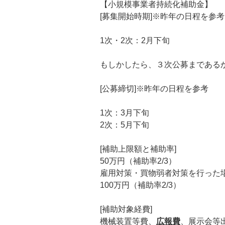
【小規模事業者持続化補助金】
[募集開始時期]※昨年の日程を参考
1次・2次：2月下旬
もしかしたら、３次公募まである
[公募締切]※昨年の日程を参考
1次：3月下旬
2次：5月下旬
[補助上限額と補助率]
50万円（補助率2/3）
雇用対策・買物弱者対策を行った
100万円（補助率2/3）
[補助対象経費]
機械装置等費、
広報費
、展示会等