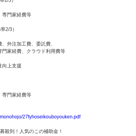
2/3）
、専門家経費等
2/3）
費、外注加工費、委託費、
専門家経費、クラウド利用費等
性向上支援
、専門家経費等
/monohojo/
27fyhoseikouboyouken.pdf
応募殺到！人気のこの補助金！