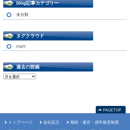
blog記事カテゴリー
未分類
タグクラウド
許認可
過去の投稿
過
去
の
投
稿
PAGETOP
トップページ
会社設立
相続・遺言・成年後見制度